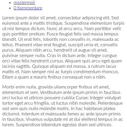
mastermali
0 Kommentare
Lorem ipsum dolor sit amet, consectetur adipiscing elit. Sed
euismod ante a mattis tristique. Suspendisse elementum turpis
ut nisi tempus dictum. Nunc at arcu arcu. Nam porttitor velit
quis porttitor pretium. Fusce feugiat felis sed massa tempus
blandit. Ut erat felis, lobortis non convallis in, malesuada ac
tellus. Praesent vitae erat feugiat, suscipit urna et, convallis
purus. Aliquam nibh arcu, hendrerit ut augue sit amet,
pulvinar semper nulla. Cras in dictum ante. Integer congue
orci vitae felis hendrerit cursus. Aliquam quis arcu eget quam
lacinia sagittis. Quisque aliquam est massa, a rutrum lacus
mattis et. Nam semper nisl ac turpis condimentum rhoncus.
Etiam a quam a mauris finibus consequat non a nibh.
Morbi enim nulla, gravida ullamcorper finibus sit amet,
elementum et sem. Vestibulum ante ipsum primis in faucibus
orci luctus et ultrices posuere cubilia Curae; Integer volutpat
tortor eget arcu fringilla, ut luctus nibh molestie. Pellentesque
sed sem quis nulla molestie mollis. In hac habitasse platea
dictumst. Interdum et malesuada fames ac ante ipsum primis
in faucibus. Vivamus vulputate mi at dui eleifend tempus in ac
lorem. Suspendisse bibendum egestas diam sed ultrices.