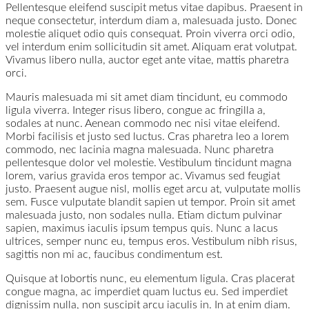
Pellentesque eleifend suscipit metus vitae dapibus. Praesent in
neque consectetur, interdum diam a, malesuada justo. Donec
molestie aliquet odio quis consequat. Proin viverra orci odio,
vel interdum enim sollicitudin sit amet. Aliquam erat volutpat.
Vivamus libero nulla, auctor eget ante vitae, mattis pharetra
orci.
Mauris malesuada mi sit amet diam tincidunt, eu commodo
ligula viverra. Integer risus libero, congue ac fringilla a,
sodales at nunc. Aenean commodo nec nisi vitae eleifend.
Morbi facilisis et justo sed luctus. Cras pharetra leo a lorem
commodo, nec lacinia magna malesuada. Nunc pharetra
pellentesque dolor vel molestie. Vestibulum tincidunt magna
lorem, varius gravida eros tempor ac. Vivamus sed feugiat
justo. Praesent augue nisl, mollis eget arcu at, vulputate mollis
sem. Fusce vulputate blandit sapien ut tempor. Proin sit amet
malesuada justo, non sodales nulla. Etiam dictum pulvinar
sapien, maximus iaculis ipsum tempus quis. Nunc a lacus
ultrices, semper nunc eu, tempus eros. Vestibulum nibh risus,
sagittis non mi ac, faucibus condimentum est.
Quisque at lobortis nunc, eu elementum ligula. Cras placerat
congue magna, ac imperdiet quam luctus eu. Sed imperdiet
dignissim nulla, non suscipit arcu iaculis in. In at enim diam.