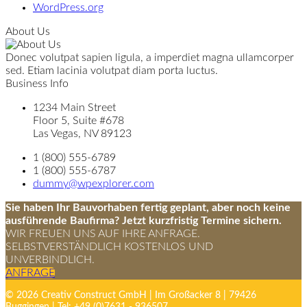
WordPress.org
About Us
Donec volutpat sapien ligula, a imperdiet magna ullamcorper
sed. Etiam lacinia volutpat diam porta luctus.
Business Info
1234 Main Street
Floor 5, Suite #678
Las Vegas, NV 89123
1 (800) 555-6789
1 (800) 555-6787
dummy@wpexplorer.com
Sie haben Ihr Bauvorhaben fertig geplant, aber noch keine
ausführende Baufirma? Jetzt kurzfristig Termine sichern.
WIR FREUEN UNS AUF IHRE ANFRAGE.
SELBSTVERSTÄNDLICH KOSTENLOS UND
UNVERBINDLICH.
ANFRAGE
© 2026 Creativ Construct GmbH | Im Großacker 8 | 79426
Buggingen | Tel: +49 (0)7631 - 936507