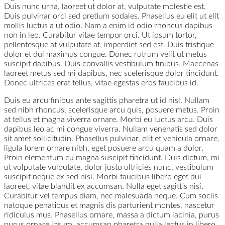
Duis nunc urna, laoreet ut dolor at, vulputate molestie est.
Duis pulvinar orci sed pretium sodales. Phasellus eu elit ut elit
mollis luctus a ut odio. Nam a enim id odio rhoncus dapibus
non in leo. Curabitur vitae tempor orci. Ut ipsum tortor,
pellentesque at vulputate at, imperdiet sed est. Duis tristique
dolor et dui maximus congue. Donec rutrum velit ut metus
suscipit dapibus. Duis convallis vestibulum finibus. Maecenas
laoreet metus sed mi dapibus, nec scelerisque dolor tincidunt.
Donec ultrices erat tellus, vitae egestas eros faucibus id.
Duis eu arcu finibus ante sagittis pharetra ut id nisl. Nullam
sed nibh rhoncus, scelerisque arcu quis, posuere metus. Proin
at tellus et magna viverra ornare. Morbi eu luctus arcu. Duis
dapibus leo ac mi congue viverra. Nullam venenatis sed dolor
sit amet sollicitudin. Phasellus pulvinar, elit et vehicula ornare,
ligula lorem ornare nibh, eget posuere arcu quam a dolor.
Proin elementum eu magna suscipit tincidunt. Duis dictum, mi
ut vulputate vulputate, dolor justo ultricies nunc, vestibulum
suscipit neque ex sed nisi. Morbi faucibus libero eget dui
laoreet, vitae blandit ex accumsan. Nulla eget sagittis nisi.
Curabitur vel tempus diam, nec malesuada neque. Cum sociis
natoque penatibus et magnis dis parturient montes, nascetur
ridiculus mus. Phasellus ornare, massa a dictum lacinia, purus
purus ornare ipsum, accumsan pharetra nulla lectus in libero.